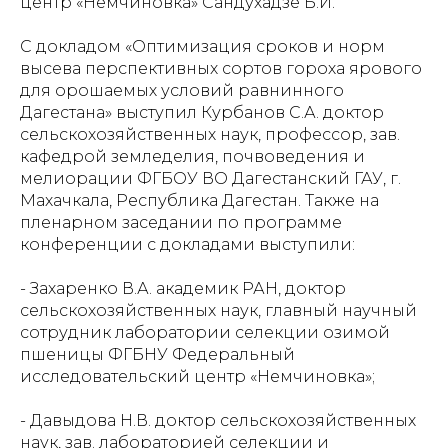
центр «Немчиновка» Сандухадзе Б.И.
С докладом «Оптимизация сроков и норм
высева перспективных сортов гороха ярового
для орошаемых условий равнинного
Дагестана» выступил Курбанов С.А. доктор
сельскохозяйственных наук, профессор, зав.
кафедрой земледелия, почвоведения и
мелиорации ФГБОУ ВО Дагестанский ГАУ, г.
Махачкала, Республика Дагестан. Также на
пленарном заседании по программе
конференции с докладами выступили:
- Захаренко В.А. академик РАН, доктор
сельскохозяйственных наук, главный научный
сотрудник лаборатории селекции озимой
пшеницы ФГБНУ Федеральный
исследовательский центр «Немчиновка»;
- Давыдова Н.В. доктор сельскохозяйственных
наук, зав. лабораторией селекции и