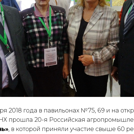
бря 2018 года в павильонах №75, 69 и на отк
Х прошла 20-я Российская агропромышле
нь»
, в которой приняли участие свыше 60 ре