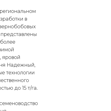
 региональном
зработки в
 зернобобовых
 представлены
иболее
озимой
, яровой
еня Надежный,
ые технологии
чественного
тью до 15 т/га.
 семеноводство