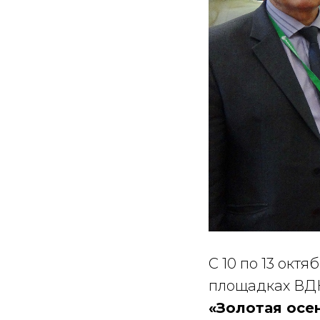
С 10 по 13 октя
площадках ВДН
«Золотая осе