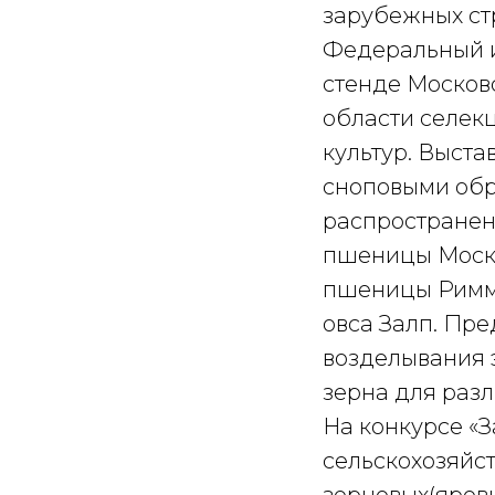
зарубежных ст
Федеральный и
стенде Москов
области селек
культур. Выст
сноповыми обр
распространен
пшеницы Моско
пшеницы Римма
овса Залп. Пр
возделывания 
зерна для разл
На конкурсе «З
сельскохозяйст