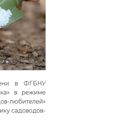
мени в ФГБНУ
ека» в режиме
дов-любителей»
тику садоводов-