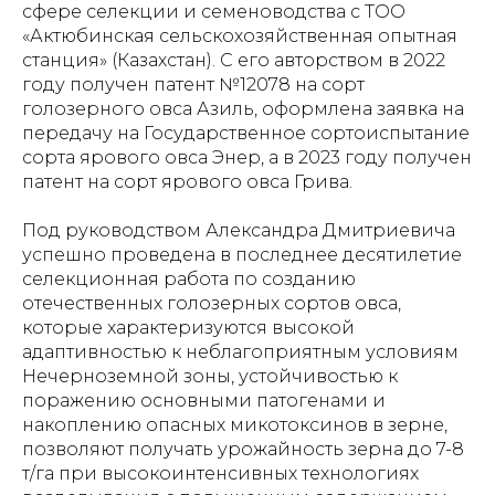
сфере селекции и семеноводства с ТОО
«Актюбинская сельскохозяйственная опытная
станция» (Казахстан). С его авторством в 2022
году получен патент №12078 на сорт
голозерного овса Азиль, оформлена заявка на
передачу на Государственное сортоиспытание
сорта ярового овса Энер, а в 2023 году получен
патент на сорт ярового овса Грива.
Под руководством Александра Дмитриевича
успешно проведена в последнее десятилетие
селекционная работа по созданию
отечественных голозерных сортов овса,
которые характеризуются высокой
адаптивностью к неблагоприятным условиям
Нечерноземной зоны, устойчивостью к
поражению основными патогенами и
накоплению опасных микотоксинов в зерне,
позволяют получать урожайность зерна до 7-8
т/га при высокоинтенсивных технологиях