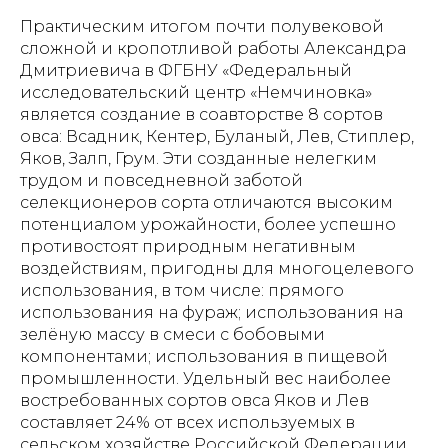
Практическим итогом почти полувековой
сложной и кропотливой работы Александра
Дмитриевича в ФГБНУ «Федеральный
исследовательский центр «Немчиновка»
является создание в соавторстве 8 сортов
овса: Всадник, Кентер, Буланый, Лев, Стиплер,
Яков, Залп, Грум. Эти созданные нелегким
трудом и повседневной заботой
селекционеров сорта отличаются высоким
потенциалом урожайности, более успешно
противостоят природным негативным
воздействиям, пригодны для многоцелевого
использования, в том числе: прямого
использования на фураж; использования на
зелёную массу в смеси с бобовыми
компонентами; использования в пищевой
промышленности. Удельный вес наиболее
востребованных сортов овса Яков и Лев
составляет 24% от всех используемых в
сельском хозяйстве Российской Федерации