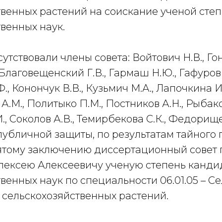
твенных растений на соискание ученой сте
венных наук.
утствовали члены совета: Войтович Н.В., Гон
 Благовещенский Г.В., Гармаш Н.Ю., Гафуров
Ф., Конончук В.В., Кузьмич М.А., Лапочкина 
А.М., Политыко П.М., Постников А.Н., Рыбако
., Соколов А.В., Темирбекова С.К., Федорище
убличной защиты, по результатам тайного 
ятому заключению диссертационный совет
ксею Алексеевичу ученую степень канди
венных наук по специальности 06.01.05 – С
 сельскохозяйственных растений.