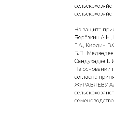
сельскохозяйс
сельскохозяйст
На защите прис
Берёзкин А.Н.,
Г.А., Кирдин В.
Б.П., Медведев 
Сандухадзе Б.И
На основании п
согласно прин
ЖУРАВЛЁВУ Але
сельскохозяйст
семеноводство