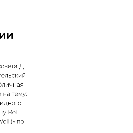
ции
совета Д
тельский
убличная
на тему:
ридного
пу Ro1
ll.)» по