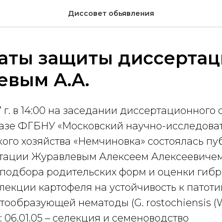
Диссовет обьявления
таты защиты диссерта
евым А.А.
7 г. в 14:00 на заседании диссертационного 
 базе ФГБНУ «Московский научно-исследова
кого хозяйства «Немчиновка» состоялась п
тации Журавлевым Алексеем Алексеевичем 
подбора родительских форм и оценки гиб
лекции картофеля на устойчивость к патоти
тообразующей нематоды (G. rostochiensis (Wo
 06.01.05 – селекция и семеноводство