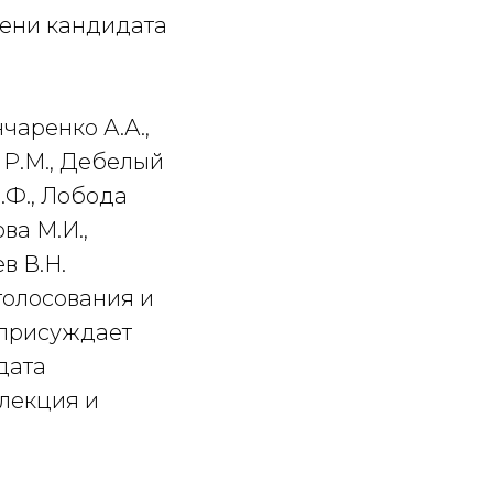
пени кандидата
чаренко А.А.,
 Р.М., Дебелый
И.Ф., Лобода
ва М.И.,
в В.Н.
голосования и
 присуждает
дата
елекция и