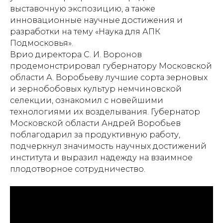
выставочную экспозицию, а также
инновационные научные достижения и
разработки на тему «Наука для АПК
Подмосковья».
Врио директора С. И. Воронов
продемонстрировал губернатору Московской
области А. Воробьеву лучшие сорта зерновых
и зернобобовых культур немчиновской
селекции, ознакомил с новейшими
технологиями их возделывания. Губернатор
Московской области Андрей Воробьев
поблагодарил за продуктивную работу,
подчеркнул значимость научных достижений
института и выразил надежду на взаимное
плодотворное сотрудничество.